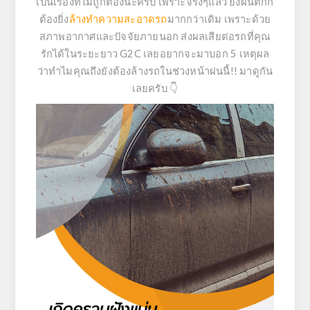
เป็นเรื่องที่ไม่ถูกต้องนะครับ
เพราะจริงๆแล้ว ยิ่งฝนตกก็
ต้องยิ่ง
ล้างทำความสะอาดรถ
มากกว่าเดิม เพราะด้วย
สภาพอากาศและปัจจัยภายนอก ส่งผลเสียต่อรถที่คุณ
รักได้ในระยะยาว G2C เลยอยากจะมาบอก 5 เหตุผล
ว่าทำไมคุณถึงยังต้องล้างรถในช่วงหน้าฝนนี้!! มาดูกัน
เลยครับ 👇