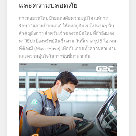
และความปลอดภัย
การถอยรถใหม่ป้ายแดงคือความภูมิใจ แต่การ
รักษา "สภาพป้ายแดง" ให้คงอยู่กับเราไปนานๆ นั้น
สำคัญยิ่งกว่า สำหรับเจ้าของรถมือใหม่ที่กำลังมอง
หาวิธีปกป้องทรัพย์สินชิ้นงาม วันนี้เราสรุป
5 ไอเทม
ที่ต้องมี (Must-Have)
เพื่ออัปเกรดทั้งความสวยงาม
และความอุ่นใจในการขับขี่มาฝากกัน