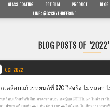
GLASS COATING
PPF FILM
PRODUCT
BLOG
LINE : @G2CBYTHREEBOND
BLOG POSTS OF '2022'
9
OCT
2022
อกเคลือบแก้วรถยนต์ที่ G2C ใสจริง ไม่หลอก ไ
รเคลือบแก้วแท้พรีเมียมมาตรฐานประเทศญี่ปุ่น 🇯🇵 ไม่เงา ไม่ฉ่ำ เรา
น!! น้ำยาเคลือบแก้ว 🚗​ 1 คัน ต่อ 1 เซท 🚗 ไม่มีผสม ไม่เจือจาง เกรดพ