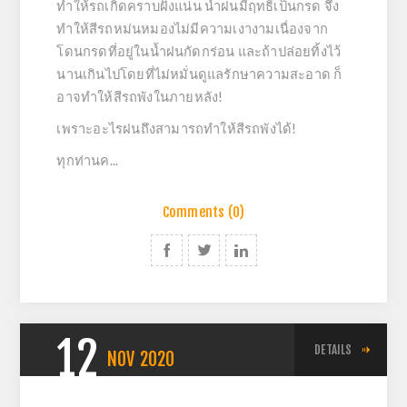
ทำให้รถเกิดคราบฝั่งแน่น น้ำฝนมีฤทธิ์เป็นกรด จึง
ทำให้สีรถหม่นหมองไม่มีความเงางามเนื่องจาก
โดนกรดที่อยู่ในน้ำฝนกัดกร่อน และถ้าปล่อยทิ้งไว้
นานเกินไปโดยที่ไม่หมั่นดูแลรักษาความสะอาด ก็
อาจทำให้สีรถพังในภายหลัง!
เพราะอะไรฝนถึงสามารถทำให้สีรถพังได้!
ทุกท่านค...
Comments (0)
12
DETAILS
NOV
2020